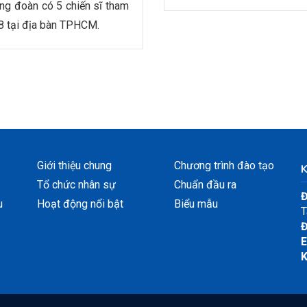
g đoàn có 5 chiến sĩ tham
18 tại địa bàn TPHCM.
Giới thiệu chung
Chương trình đào tạo
Tổ chức nhân sự
Chuẩn đầu ra
Đ
u
Hoạt động nổi bật
Biểu mẫu
T
Đ
E
K