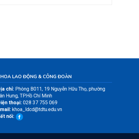
KHOA LAO ĐỘNG & CÔNG ĐOÀN
ịa chỉ:
Phòng B011, 19 Nguyễn Hữu Thọ, phường
ân Hưng, TP.Hồ Chí Minh
iện thoại:
028 37 755 069
mail:
khoa_ldcd@tdtu.edu.vn
ết nối: