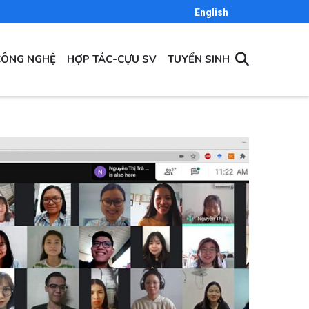
English
CÔNG NGHỆ
HỢP TÁC-CỰU SV
TUYỂN SINH