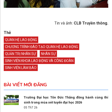
Tin và ảnh:
CLB Truyền thông.
Thẻ
QUAN HỆ LAO ĐỘNG
CHƯƠNG TRÌNH ĐÀO TẠO QUAN HỆ LAO ĐỘNG
QUẢN TRỊ NHÂN SỰ
NHÂN SỰ
SINH VIÊN KHOA LAO ĐỘNG VÀ CÔNG ĐOÀN
SINH VIÊN LÀM BÁO
BÀI VIẾT MỚI ĐĂNG
Trường Đại học Tôn Đức Thắng đồng hành cùng thí
sinh trong mùa xét tuyển đại học 2026
05 Th7 26