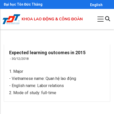
Nhảy
Đại học Tôn Đức Thắng
English
đến
nội
KHOA LAO ĐỘNG & CÔNG ĐOÀN
dung
Expected learning outcomes in 2015
-
30/12/2018
1. Major
- Vietnamese name: Quan hệ lao động
- English name: Labor relations
2. Mode of study: full-time