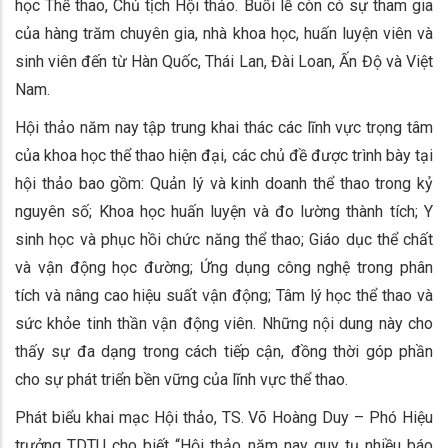
học Thể thao, Chủ tịch Hội thảo. Buổi lễ còn có sự tham gia
của hàng trăm chuyên gia, nhà khoa học, huấn luyện viên và
sinh viên đến từ Hàn Quốc, Thái Lan, Đài Loan, Ấn Độ và Việt
Nam.
Hội thảo năm nay tập trung khai thác các lĩnh vực trọng tâm
của khoa học thể thao hiện đại, các chủ đề được trình bày tại
hội thảo bao gồm: Quản lý và kinh doanh thể thao trong kỷ
nguyên số; Khoa học huấn luyện và đo lường thành tích; Y
sinh học và phục hồi chức năng thể thao; Giáo dục thể chất
và vận động học đường; Ứng dụng công nghệ trong phân
tích và nâng cao hiệu suất vận động; Tâm lý học thể thao và
sức khỏe tinh thần vận động viên. Những nội dung này cho
thấy sự đa dạng trong cách tiếp cận, đồng thời góp phần
cho sự phát triển bền vững của lĩnh vực thể thao.
Phát biểu khai mạc Hội thảo, TS. Võ Hoàng Duy – Phó Hiệu
trưởng TDTU cho biết “Hội thảo năm nay quy tụ nhiều báo