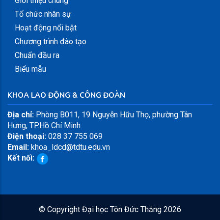
Giới thiệu chung
Tổ chức nhân sự
Hoạt động nổi bật
Chương trình đào tạo
Chuẩn đầu ra
Biểu mẫu
KHOA LAO ĐỘNG & CÔNG ĐOÀN
Địa chỉ:
Phòng B011, 19 Nguyễn Hữu Thọ, phường Tân
Hưng, TP.Hồ Chí Minh
Điện thoại:
028 37 755 069
Email:
khoa_ldcd@tdtu.edu.vn
Kết nối:
© Copyright Đại học Tôn Đức Thắng
2026