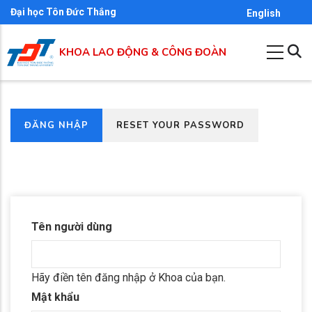
Nhảy
Đại học Tôn Đức Thắng
English
đến
nội
KHOA LAO ĐỘNG & CÔNG ĐOÀN
dung
(TAB
ĐĂNG NHẬP
RESET YOUR PASSWORD
Primary
HOẠT
tabs
ĐỘNG)
Tên người dùng
Hãy điền tên đăng nhập ở Khoa của bạn.
Mật khẩu